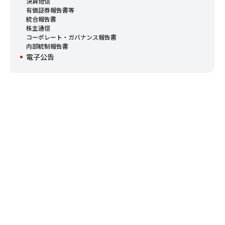
決算短信
有価証券報告書等
統合報告書
株主通信
コーポレート・ガバナンス報告書
内部統制報告書
電子公告
CONTACT
お問い合わせ
フジ日本株式会社へのご意見・ご要望などお客様からのお問い合
わせの総合窓口です。