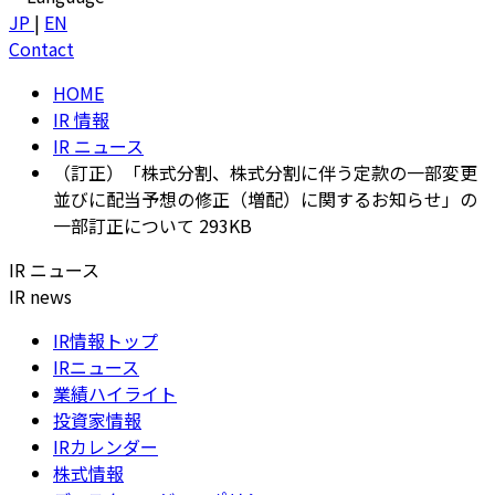
JP
|
EN
Contact
HOME
IR 情報
IR ニュース
（訂正）「株式分割、株式分割に伴う定款の一部変更
並びに配当予想の修正（増配）に関するお知らせ」の
一部訂正について 293KB
IR ニュース
IR news
IR情報トップ
IRニュース
業績ハイライト
投資家情報
IRカレンダー
株式情報